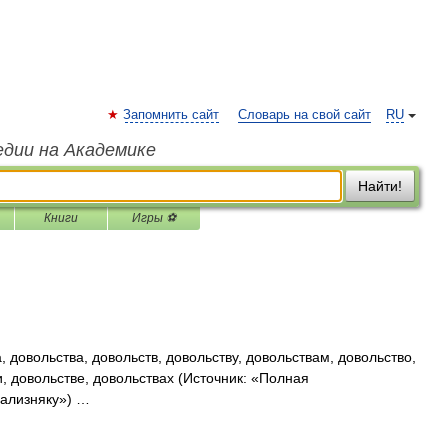
Запомнить сайт
Словарь на свой сайт
RU
едии на Академике
Найти!
Книги
Игры ⚽
 довольства, довольств, довольству, довольствам, довольство,
, довольстве, довольствах (Источник: «Полная
Зализняку») …