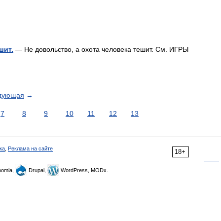
шит.
— Не довольство, а охота человека тешит. См. ИГРЫ
дующая
→
7
8
9
10
11
12
13
ка
,
Реклама на сайте
18+
omla,
Drupal,
WordPress, MODx.