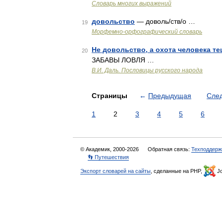
Словарь многих выражений
довольство
— доволь/ств/о …
19
Морфемно-орфографический словарь
Не довольство, а охота человека те
20
ЗАБАВЫ ЛОВЛЯ …
В.И. Даль. Пословицы русского народа
Страницы
←
Предыдущая
Сле
1
2
3
4
5
6
© Академик, 2000-2026
Обратная связь:
Техподдерж
👣 Путешествия
Экспорт словарей на сайты
, сделанные на PHP,
Jo