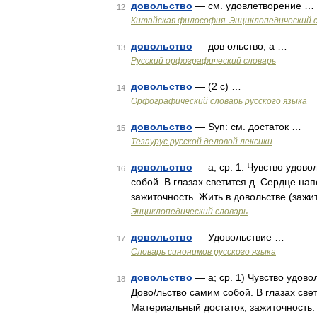
довольство
— см. удовлетворение …
12
Китайская философия. Энциклопедический с
довольство
— дов ольство, а …
13
Русский орфографический словарь
довольство
— (2 с) …
14
Орфографический словарь русского языка
довольство
— Syn: см. достаток …
15
Тезаурус русской деловой лексики
довольство
— а; ср. 1. Чувство удово
16
собой. В глазах светится д. Сердце на
зажиточность. Жить в довольстве (зажи
Энциклопедический словарь
довольство
— Удовольствие …
17
Словарь синонимов русского языка
довольство
— а; ср. 1) Чувство удово
18
Дово/льство самим собой. В глазах све
Материальный достаток, зажиточность.